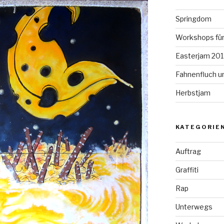
Springdom
Workshops für
Easterjam 20
Fahnenfluch u
Herbstjam
KATEGORIE
Auftrag
Graffiti
Rap
Unterwegs