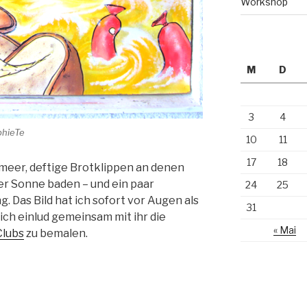
Workshop
M
D
3
4
phieTe
10
11
17
18
meer, deftige Brotklippen an denen
der Sonne baden – und ein paar
24
25
. Das Bild hat ich sofort vor Augen als
31
ch einlud gemeinsam mit ihr die
« Mai
Clubs
zu bemalen.