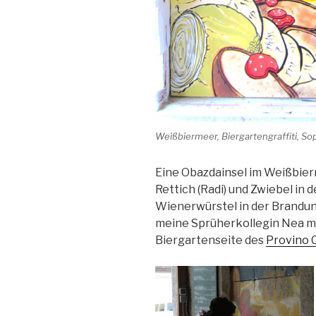
Weißbiermeer, Biergartengraffiti, So
Eine Obazdainsel im Weißbier
Rettich (Radi) und Zwiebel in 
Wienerwürstel in der Brandung
meine Sprüherkollegin Nea mi
Biergartenseite des
Provino 