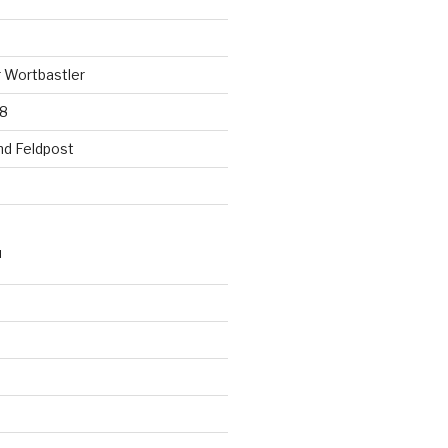
 Wortbastler
18
nd Feldpost
N