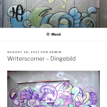
Zum
Inhalt
springen
Menü
VERÖFFENTLICHT
AUGUST 26, 2017
VON
ADMIN
AM
Writerscorner – Dingebild