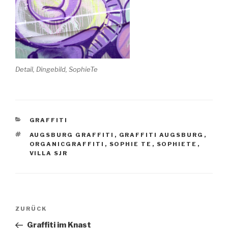
Detail, Dingebild, SophieTe
KATEGORIEN
GRAFFITI
SCHLAGWÖRTER
AUGSBURG GRAFFITI
,
GRAFFITI AUGSBURG
,
ORGANICGRAFFITI
,
SOPHIE TE
,
SOPHIETE
,
VILLA SJR
Beitrags-
ZURÜCK
Vorheriger
Navigation
Beitrag
Graffiti im Knast